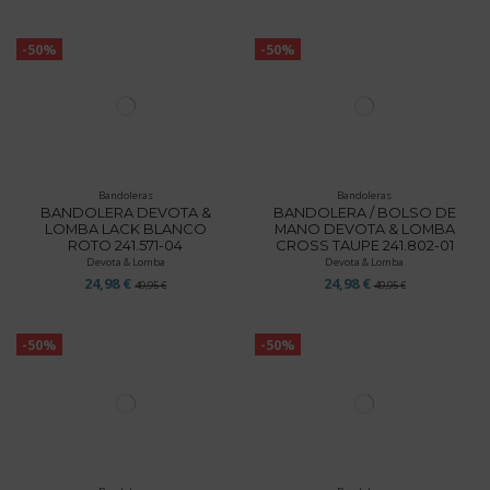
-50%
-50%
Bandoleras
Bandoleras
BANDOLERA DEVOTA &
BANDOLERA / BOLSO DE
LOMBA LACK BLANCO
MANO DEVOTA & LOMBA
ROTO 241.571-04
CROSS TAUPE 241.802-01
Devota & Lomba
Devota & Lomba
24,98 €
24,98 €
49,95 €
49,95 €
-50%
-50%