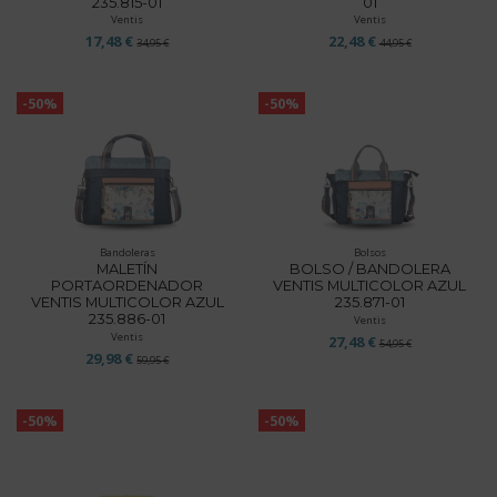
235.815-01
01
Ventis
Ventis
17,48 €
22,48 €
34,95 €
44,95 €
-50%
-50%
Bandoleras
Bolsos
MALETÍN
BOLSO / BANDOLERA
PORTAORDENADOR
VENTIS MULTICOLOR AZUL
VENTIS MULTICOLOR AZUL
235.871-01
235.886-01
Ventis
Ventis
27,48 €
54,95 €
29,98 €
59,95 €
-50%
-50%