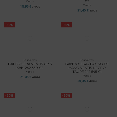
02
Ventis
Ventis
18,95 €
37,90 €
21,45 €
42,90 €
-50%
-50%
Bandoleras
Bandoleras
BANDOLERA VENTIS GRIS
BANDOLERA / BOLSO DE
KAKI 242.530-02
MANO VENTIS NEGRO
TAUPE 242.545-01
Ventis
Ventis
21,45 €
42,90 €
20,45 €
40,90 €
-50%
-50%