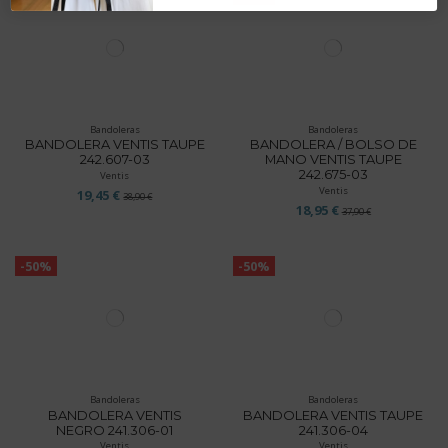
Bandoleras
Bandoleras
BANDOLERA VENTIS TAUPE
BANDOLERA / BOLSO DE
242.607-03
MANO VENTIS TAUPE
242.675-03
Ventis
Ventis
19,45 €
38,90 €
18,95 €
37,90 €
-50%
-50%
Bandoleras
Bandoleras
BANDOLERA VENTIS
BANDOLERA VENTIS TAUPE
NEGRO 241.306-01
241.306-04
Ventis
Ventis