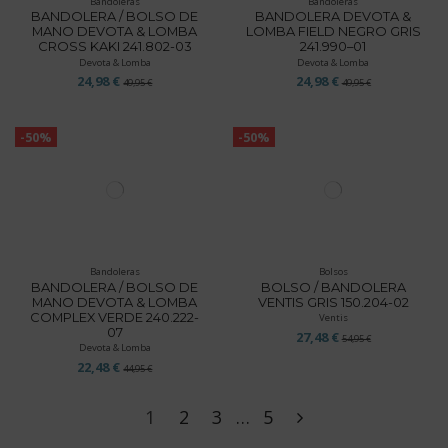
Bandoleras
Bandoleras
BANDOLERA / BOLSO DE
BANDOLERA DEVOTA &
MANO DEVOTA & LOMBA
LOMBA FIELD NEGRO GRIS
CROSS KAKI 241.802-03
241.990–01
Devota & Lomba
Devota & Lomba
24,98 €
24,98 €
49,95 €
49,95 €
-50%
-50%
Bandoleras
Bolsos
BANDOLERA / BOLSO DE
BOLSO / BANDOLERA
MANO DEVOTA & LOMBA
VENTIS GRIS 150.204-02
COMPLEX VERDE 240.222-
Ventis
07
27,48 €
54,95 €
Devota & Lomba
22,48 €
44,95 €
1
2
3
…
5