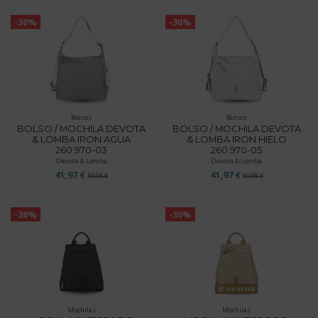
-30%
-30%
Bolsos
Bolsos
BOLSO / MOCHILA DEVOTA
BOLSO / MOCHILA DEVOTA
& LOMBA IRON AGUA
& LOMBA IRON HIELO
260.970-03
260.970-05
Devota & Lomba
Devota & Lomba
41,97 €
41,97 €
59,95 €
59,95 €
-30%
-30%
Sin stock
Mochilas
Mochilas