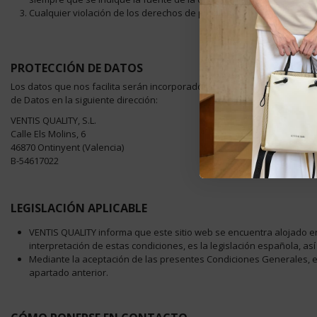
Cualquier violación de los derechos de propiedad intelectual o ind
PROTECCIÓN DE DATOS
Los datos que nos facilita serán incorporados a un fichero con la fin
de Datos en la siguiente dirección:
VENTIS QUALITY, S.L.
Calle Els Molins, 6
46870 Ontinyent (Valencia)
B-54617022
LEGISLACIÓN APLICABLE
VENTIS QUALITY informa que este sitio web se encuentra alojado en Es
interpretación de estas condiciones, es la legislación española, a
Mediante la aceptación de las presentes Condiciones Generales, el 
apartado anterior.