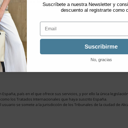
estipulados en las condiciones. Disculpe las molestias.
Suscríbete a nuestra Newsletter y con
ustrial de este portal o los elementos de VENTIS QUALITY, será objeto de l
descuento al registrarte como c
Email
alidad de mantener las relaciones comerciales con Ud., cuyo responsable 
Suscribirme
No, gracias
paña, país en el que ofrece sus servicios, y por ello la única legislación
sí como los Tratados Internacionales que haya suscrito España.
usuario se somete a la jurisdicción de los Tribunales de la ciudad de Alic