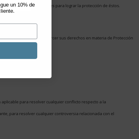
sigue un 10% de
as oportunas medidas legales para lograr la protección de éstos.
liente.
es VENTIS QUALITY. Puede ejercer sus derechos en materia de Protección
 aplicable para resolver cualquier conflicto respecto a la
ante, para resolver cualquier controversia relacionada con el