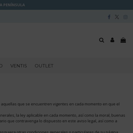
LA PENÍNSULA
O
VENTIS
OUTLET
 de aquellas que se encuentren vigentes en cada momento en que el
enerales, la ley aplicable en cada momento, así como la moral, buenas
uario que contravenga lo dispuesto en este aviso legal, así como a
squiera otras condiciones generales o particulares de su página