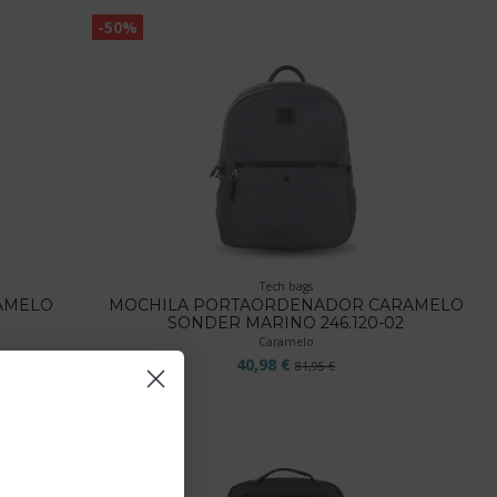
-50%
Tech bags
AMELO
MOCHILA PORTAORDENADOR CARAMELO
SONDER MARINO 246.120-02
Caramelo
40,98 €
81,95 €