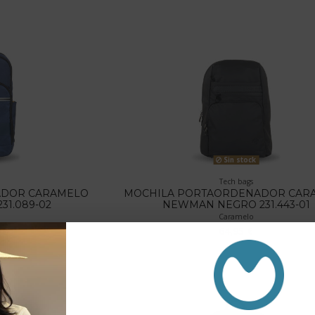
Sin stock
Tech bags
ADOR CARAMELO
MOCHILA PORTAORDENADOR CAR
31.089-02
NEWMAN NEGRO 231.443-01
Caramelo
64,95 €
5 €