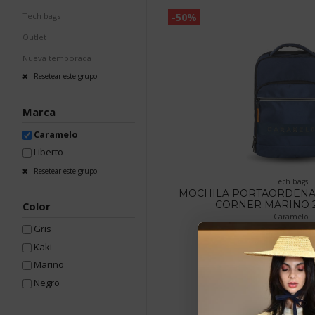
-50%
Tech bags
Outlet
Nueva temporada
Resetear este grupo
Marca
Caramelo
Liberto
Resetear este grupo
Tech bags
MOCHILA PORTAORDEN
CORNER MARINO 2
Color
Caramelo
Gris
29,98 €
59,9
Kaki
Marino
Negro