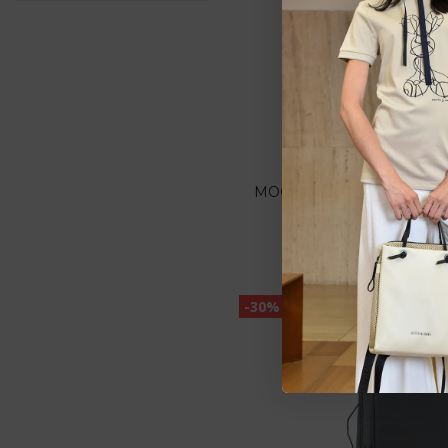
Estarem
pedid
Tech bags
MOCHILA PORTAORDEN
KELVIN NEGRO 24
Caramelo
74,95 €
-30%