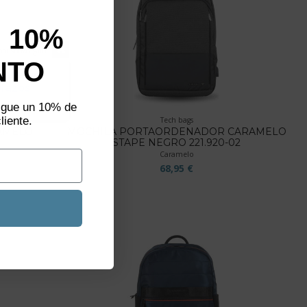
 10%
not show again.
NTO
aliza un
plazos
sigue un 10% de
liente.
Tech bags
AMELO
MOCHILA PORTAORDENADOR CARAMELO
STAPE NEGRO 221.920-02
Caramelo
68,95 €