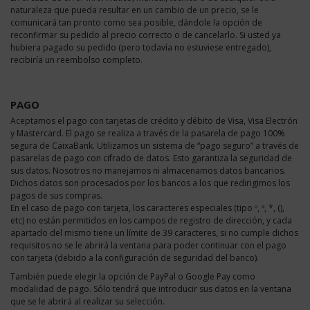
naturaleza que pueda resultar en un cambio de un precio, se le
comunicará tan pronto como sea posible, dándole la opción de
reconfirmar su pedido al precio correcto o de cancelarlo. Si usted ya
hubiera pagado su pedido (pero todavía no estuviese entregado),
recibiría un reembolso completo.
PAGO
Aceptamos el pago con tarjetas de crédito y débito de Visa, Visa Electrón
y Mastercard. El pago se realiza a través de la pasarela de pago 100%
segura de CaixaBank. Utilizamos un sistema de “pago seguro” a través de
pasarelas de pago con cifrado de datos. Esto garantiza la seguridad de
sus datos. Nosotros no manejamos ni almacenamos datos bancarios.
Dichos datos son procesados por los bancos a los que redirigimos los
pagos de sus compras.
En el caso de pago con tarjeta, los caracteres especiales (tipo º, ª, *, (),
etc)
no están permitidos en los campos de registro de dirección, y cada
apartado del mismo tiene un límite de 39 caracteres, si no cumple dichos
requisitos no se le abrirá la ventana para poder continuar con el pago
con tarjeta (debido a la configuración de seguridad del banco).
También puede elegir la opción de PayPal o Google Pay como
modalidad de pago. Sólo tendrá que introducir sus datos en la ventana
que se le abrirá al realizar su selección
.