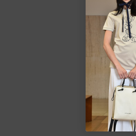
Estarem
pedid