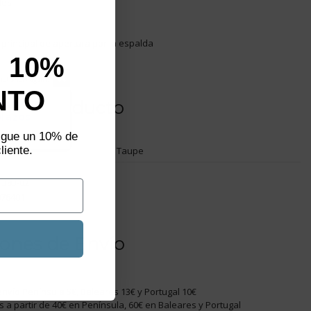
ales
principal de apertura por la espalda
 10%
not show again.
NTO
aliza un
s del producto
plazos
sigue un 10% de
liente.
Taupe
.383-02
076401
ones de Envío
nvío Península 5€, Baleares 13€ y Portugal 10€
is a partir de 40€ en Península, 60€ en Baleares y Portugal