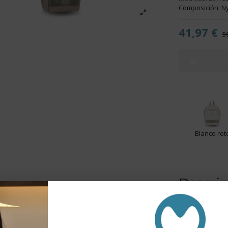
Composición: N
41,97 €
5
AÑADIR 
Blanco rot
Descri
- Bolsillo delant