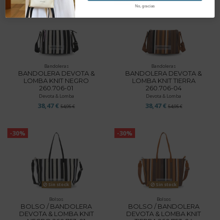
-30%
-30%
No, gracias
Bandoleras
Bandoleras
BANDOLERA DEVOTA &
BANDOLERA DEVOTA &
LOMBA KNIT NEGRO
LOMBA KNIT TIERRA
260.706-01
260.706-04
Devota & Lomba
Devota & Lomba
38,47 €
38,47 €
54,95 €
54,95 €
-30%
-30%
Sin stock
Sin stock
Bolsos
Bolsos
BOLSO / BANDOLERA
BOLSO / BANDOLERA
DEVOTA & LOMBA KNIT
DEVOTA & LOMBA KNIT