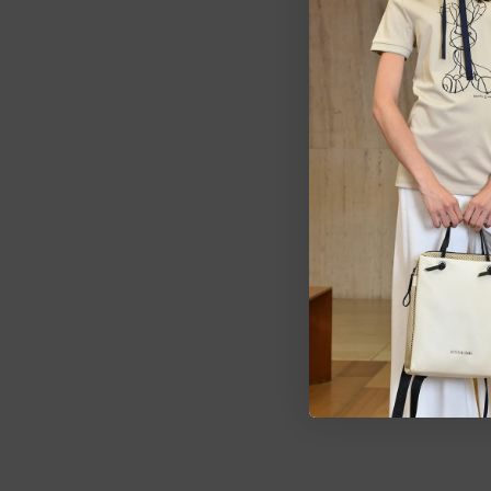
Estarem
pedid