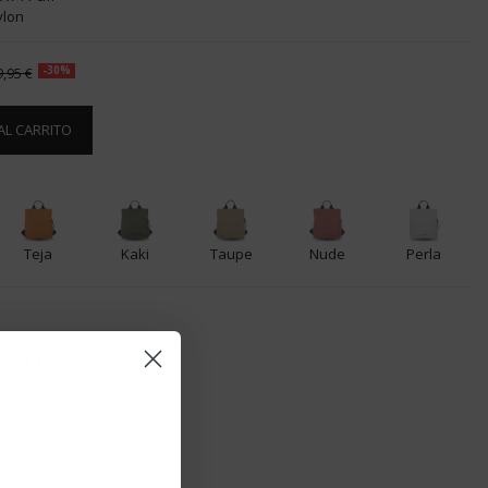
ylon
9,95 €
-30%
AL CARRITO
Teja
Kaki
Taupe
Nude
Perla
pción
 central