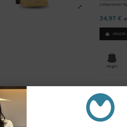
Composición: N
34,97 €
4
AÑADIR 
Negro
Descri
- Compartimento
- Bolsillo lateral