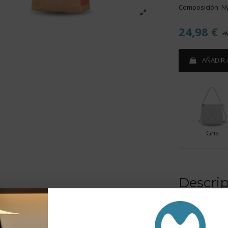
Composición: N
24,98 €
4
AÑADIR 
Gris
Descri
- Compartimento