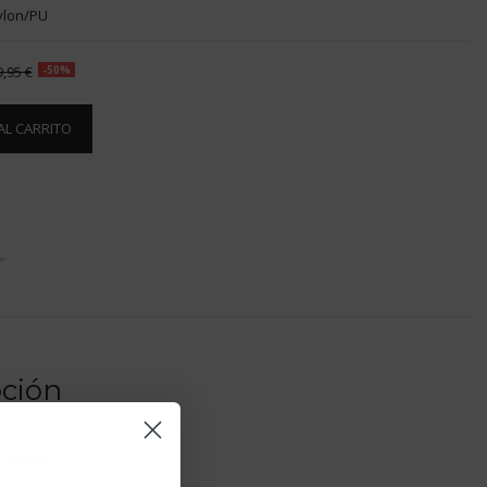
ylon/PU
9,95 €
-50%
AL CARRITO
pción
 central