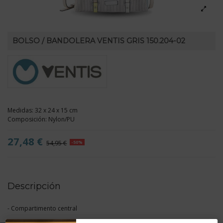
BOLSO / BANDOLERA VENTIS GRIS 150.204-02
Medidas: 32 x 24 x 15 cm
Composición: Nylon/PU
27,48 €
54,95 €
-50%
Descripción
- Compartimento central
- Organizador interior