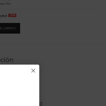
na / PU
9,95 €
-30%
AL CARRITO
pción
 central
ero
s del producto