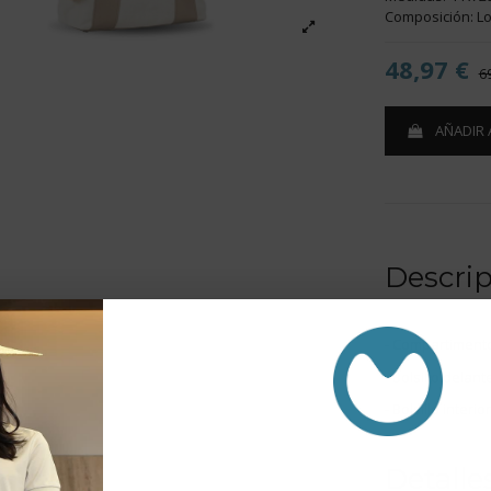
Composición: Lo
48,97 €
6
AÑADIR 
Descri
- Compartimento
- Bolsillo delant
- Bolsillo interior
Detalle