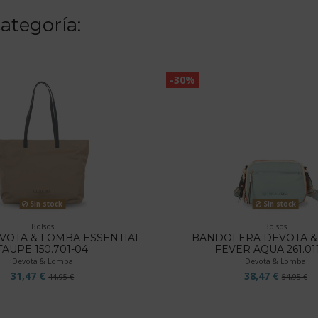
ategoría:
-30%
Sin stock
Sin stock
Bolsos
Bolsos
VOTA & LOMBA ESSENTIAL
BANDOLERA DEVOTA &
TAUPE 150.701-04
FEVER AQUA 261.01
Devota & Lomba
Devota & Lomba
31,47 €
38,47 €
44,95 €
54,95 €