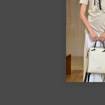
Estarem
pedid