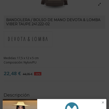
BANDOLERA / BOLSO DE MANO DEVOTA & LOMBA
VIBER TAUPE 241.222-02
Medidas: 17,5 x 12 x 5 cm
Composición: Nylon/PU
22,48 €
44,95 €
-50%
Descripción
- Bolsillo interior