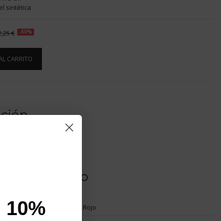
l sintética
2,25 €
-50%
AL CARRITO
pción
s del producto
 10%
Rojo
not show again.