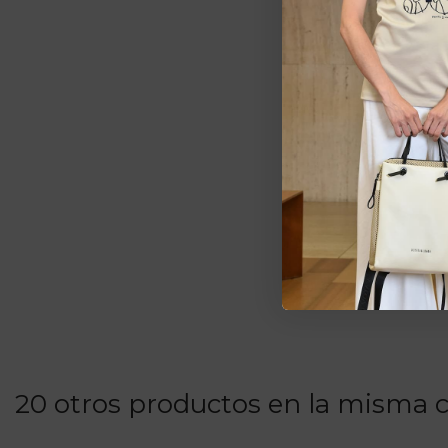
Estarem
pedid
20 otros productos en la misma c