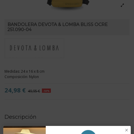
BANDOLERA DEVOTA & LOMBA BLISS OCRE
251.090-04
Medidas: 24 x 16 x 8 cm
Composición: Nylon
24,98 €
49,95 €
-50%
Descripción
- Triple compartimento