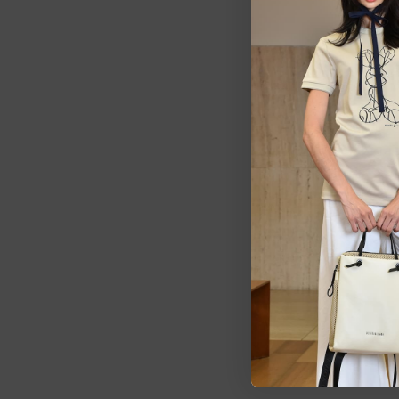
Estarem
pedid