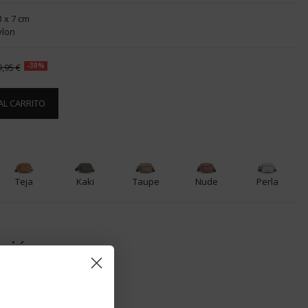
3 x 7 cm
ylon
9,95 €
-30%
AL CARRITO
Teja
Kaki
Taupe
Nude
Perla
pción
 central