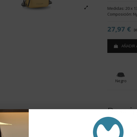
Medidas: 20 x 1
Composición: N
27,97 €
3
AÑADIR 
Negro
Descri
- Compartimento