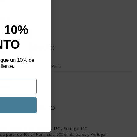
ales
raíble
 10%
not show again.
NTO
aliza un
s del producto
plazos
sigue un 10% de
liente.
Perla
.417-01
076982
ones de Envío
nvío Península 5€, Baleares 13€ y Portugal 10€
is a partir de 40€ en Península, 60€ en Baleares y Portugal