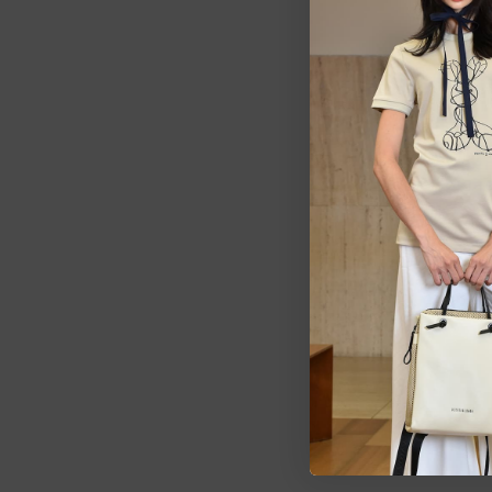
Estarem
pedid