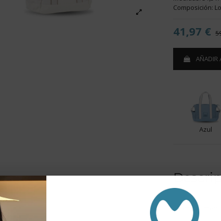
Composición: Lo
41,97 €
5
AÑADIR 
Azul
Descri
- Compartimento