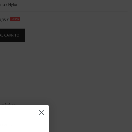
na / Nylon
9,95 €
-30%
AL CARRITO
pción
 central