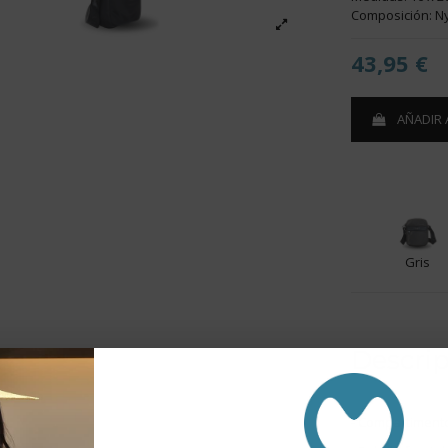
Composición: N
43,95 €
AÑADIR 
Gris
Descri
- Compartimento