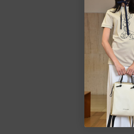
Estarem
pedid