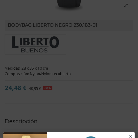
BODYBAG LIBERTO NEGRO 230.183-01
Medidas: 28 x 35 x 10 cm
Composición: Nylon/Nylon recubierto
24,48 €
48,95 €
-50%
Descripción
- Compartimento central