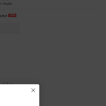
/ Rejilla
4,95 €
-30%
AL CARRITO
pción
 central