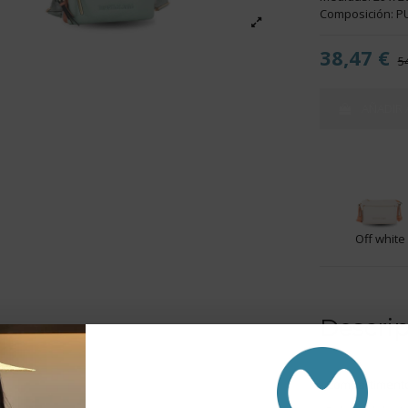
Composición: PU 
38,47 €
5
AÑADIR 
Off white
Descri
- Compartimento