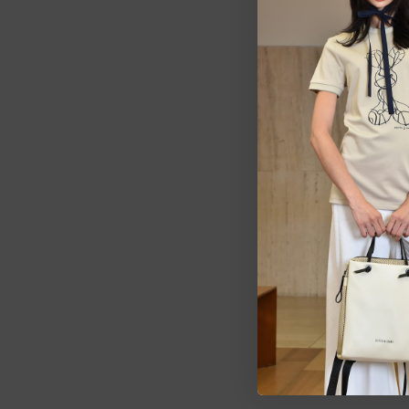
Estarem
pedid