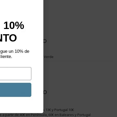
le
raíble
 10%
not show again.
NTO
aliza un
s del producto
plazos
sigue un 10% de
liente.
Verde
.650-03
077477
ones de Envío
nvío Península 5€, Baleares 13€ y Portugal 10€
is a partir de 40€ en Península, 60€ en Baleares y Portugal