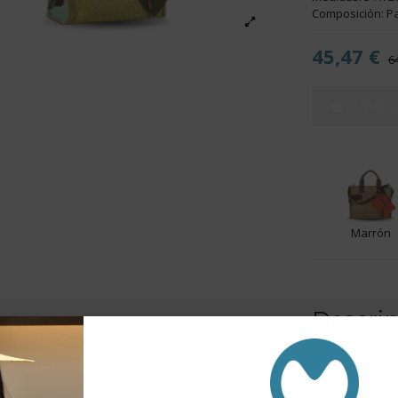
Composición: Pa
45,47 €
6
AÑADIR 
Marrón
Descri
- Compartimento