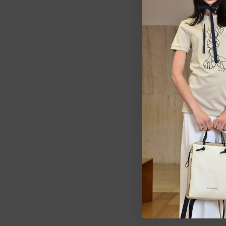
Estarem
pedid