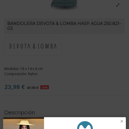
BANDOLERA DEVOTA & LOMBA HASP AGUA 250.821-
03
Medidas: 18 x 14 x 6 cm
Composición: Nylon
23,98 €
47,95 €
-50%
Descripción
- Compartimento central