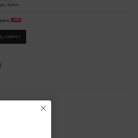
ja / Nylon
9,95 €
-30%
AL CARRITO
pción
 central