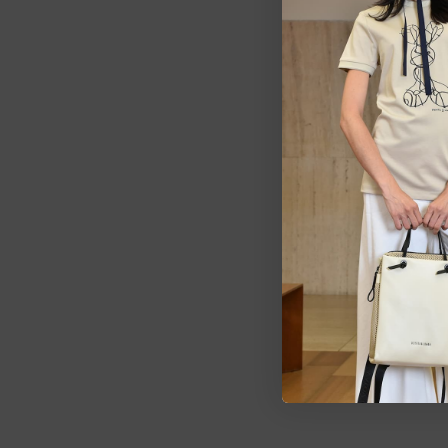
Estarem
pedid