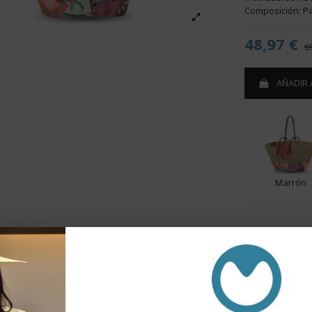
Composición: Pa
48,97 €
6
AÑADIR 
Marrón
Descri
- Compartimento