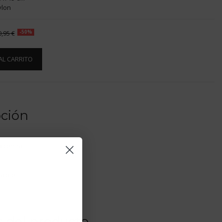
ylon
0,95 €
-50%
AL CARRITO
pción
 central
raíble
s del producto