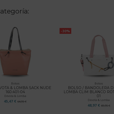
ategoría:
-30%
Bolsos
Bolsos
VOTA & LOMBA SACK NUDE
BOLSO / BANDOLERA D
160.401-04
LOMBA CLIM BLANCO ROTO
01
Devota & Lomba
Devota & Lomba
45,47 €
64,95 €
48,97 €
69,95 €