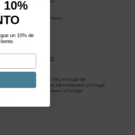
 10%
not show again.
NTO
Tierra
aliza un
plazos
.104-02
sigue un 10% de
062169
liente.
ones de Envío
nvío Península 5€, Baleares 13€ y Portugal 10€
is a partir de 40€ en Península, 60€ en Baleares y Portugal
48h en Península, 48/72h Baleares y Portugal
ondiciones