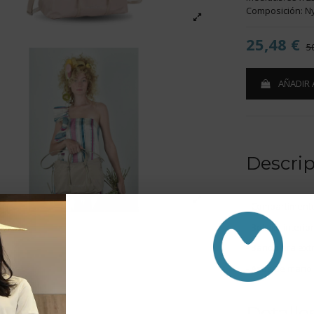
Composición: N
25,48 €
5
AÑADIR 
Descri
- Compartimento
- Bolsillo interior
- Bandolera ext
- Asas de mano
Detalle