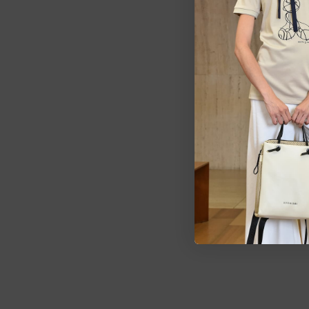
Estarem
pedid