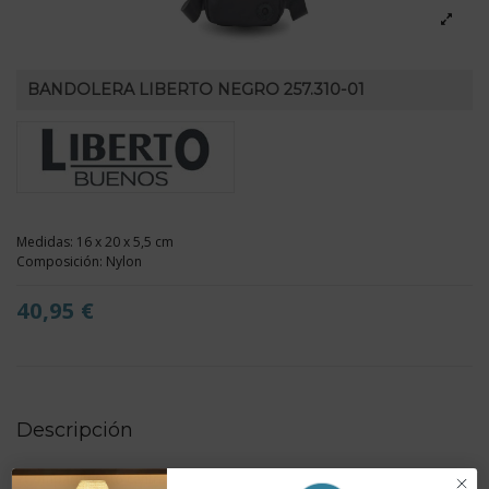
BANDOLERA LIBERTO NEGRO 257.310-01
Medidas: 16 x 20 x 5,5 cm
Composición: Nylon
40,95 €
Descripción
- Compartimento central