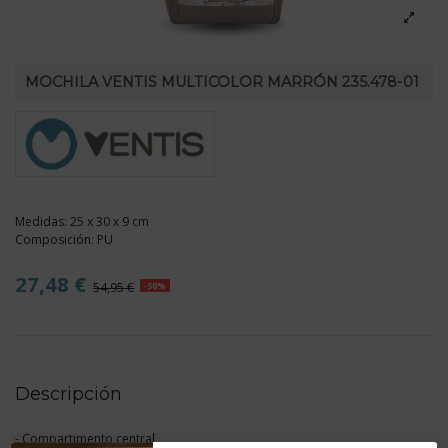
MOCHILA VENTIS MULTICOLOR MARRÓN 235.478-01
Medidas: 25 x 30 x 9 cm
Composición: PU
27,48 €
54,95 €
-50%
Descripción
- Compartimento central