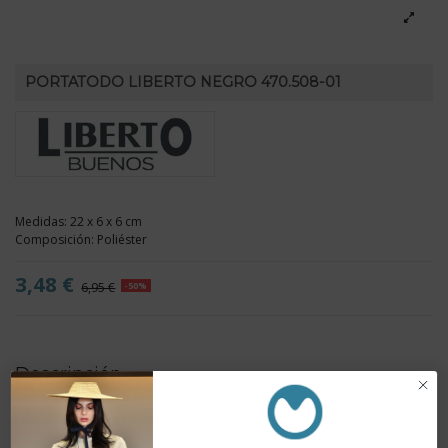
PORTATODO LIBERTO NEGRO 470.508-01
Medidas: 22 x 6 x 6 cm
Composición: Poliéster
3,48 €
6,95 €
-50%
Descripción
- Portatodo a juego
Mochila 470.525-01