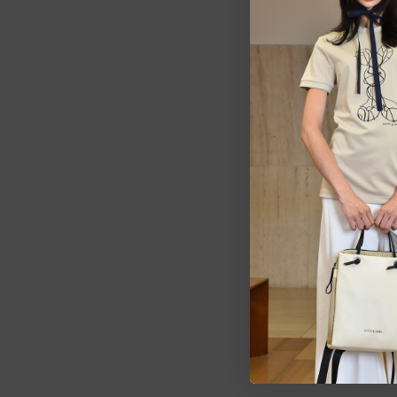
Estarem
pedid