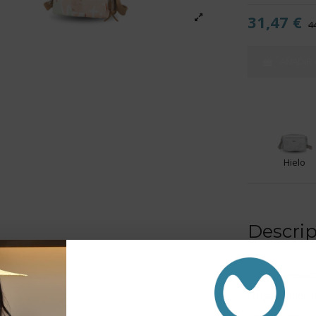
31,47 €
4
AÑADIR 
Hielo
Descri
- Triple compar
- Organizador in