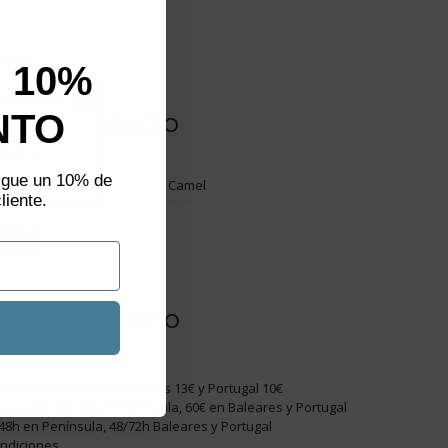
o
stable
 10%
not show again.
NTO
s del producto
aliza un
plazos
sigue un 10% de
Camel
liente.
.590-02
080200
ones de Envío
nvío Península 5€, Baleares 13€ y Portugal 10€
is a partir de 40€ en Península, 60€ en Baleares y Portugal
48h en Península, 48/72h Baleares y Portugal
ondiciones