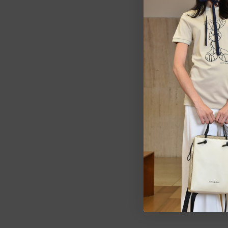
Estarem
pedid