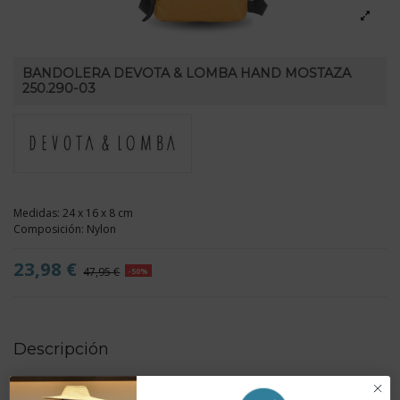
BANDOLERA DEVOTA & LOMBA HAND MOSTAZA
250.290-03
Medidas: 24 x 16 x 8 cm
Composición: Nylon
23,98 €
47,95 €
-50%
Descripción
- Triple compartimento