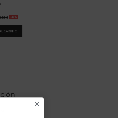
U
4,95 €
-30%
AL CARRITO
pción
ero