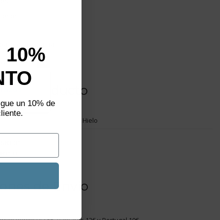
ales
terior
ipal por la espalda
 10%
not show again.
NTO
aliza un
s del producto
plazos
sigue un 10% de
liente.
Hielo
.583-01
080132
ones de Envío