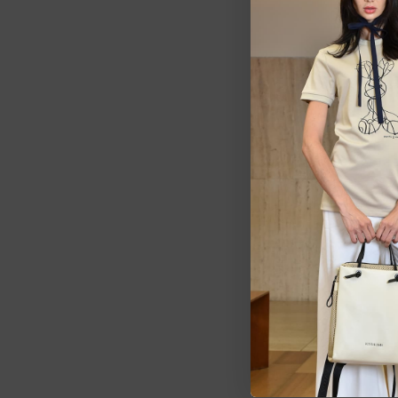
Estarem
pedid