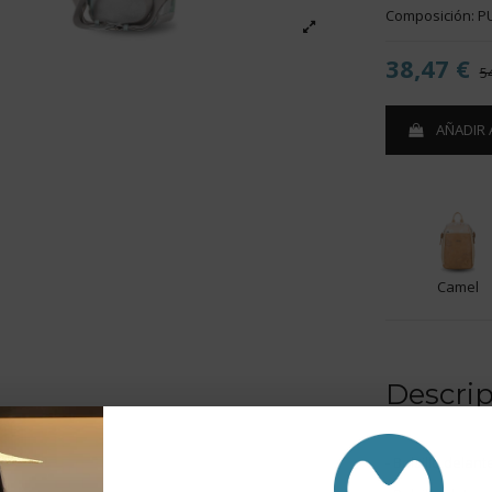
Composición: P
38,47 €
5
AÑADIR 
Camel
Descri
- Bolsillo delant