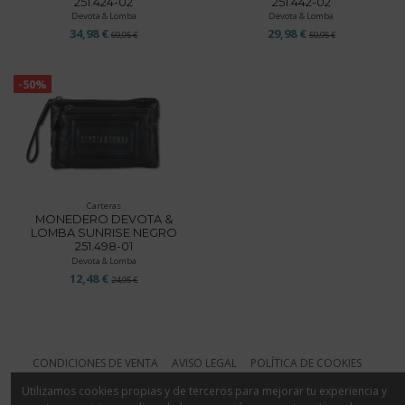
251.424-02
251.442-02
Devota & Lomba
Devota & Lomba
34,98 €
29,98 €
69,95 €
59,95 €
-50%
Carteras
MONEDERO DEVOTA &
LOMBA SUNRISE NEGRO
251.498-01
Devota & Lomba
12,48 €
24,95 €
CONDICIONES DE VENTA
AVISO LEGAL
POLÍTICA DE COOKIES
Utilizamos cookies propias y de terceros para mejorar tu experiencia y