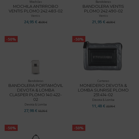
Mochilas
Bandoleras
MOCHILA ANTIRROBO
BANDOLERA VENTIS
VENTIS PLOMO 242.483-02
PLOMO 242.490-02
Ventis
Ventis
24,95 €
21,95 €
49,90 €
43,90 €
-50%
-50%
Bandoleras
Carteras
BANDOLERA PORTAMÓVIL
MONEDERO DEVOTA &
DEVOTA & LOMBA
LOMBA SUNRISE PLOMO
CLASPER PLOMO 140.422-
251.414-02
02
Devota & Lomba
Devota & Lomba
11,48 €
22,95 €
27,98 €
55,95 €
-50%
-50%