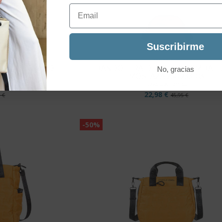
Email
Suscribirme
Bandoleras
& LOMBA HAND
BANDOLERA DEVOTA & LOMBA 
No, gracias
3-01
MOSTAZA 250.233-03
ba
Devota & Lomba
22,98 €
5 €
45,95 €
-50%