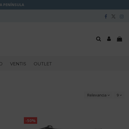
LA PENÍNSULA
O
VENTIS
OUTLET
Relevancia
9
-50%