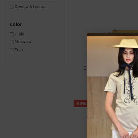
Devota & Lomba
Color
Hielo
Mostaza
Teja
Bandoleras
BANDOLERA DEVOTA 
MOSTAZA 250.
Devota & Lom
27,48 €
54,9
-50%
Estarem
pedid