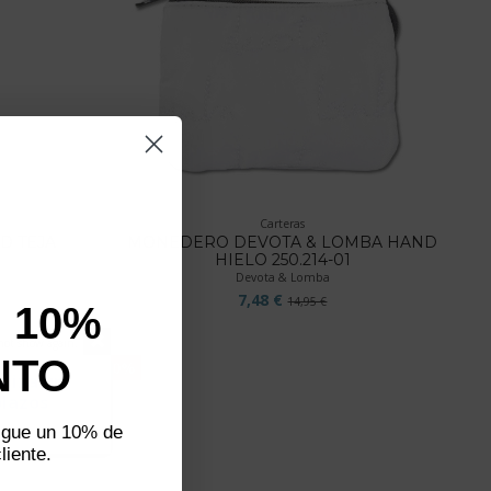
Carteras
D TEJA
MONEDERO DEVOTA & LOMBA HAND
HIELO 250.214-01
Devota & Lomba
7,48 €
14,95 €
 10%
not show again.
NTO
-50%
aliza un
plazos
sigue un 10% de
liente.