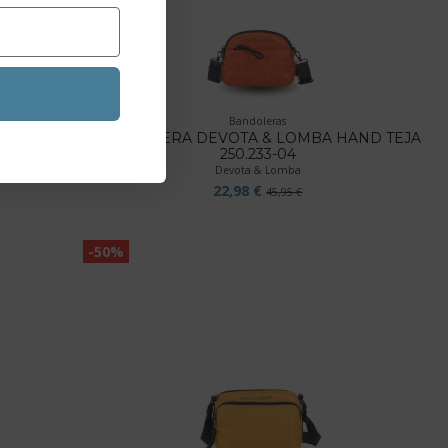
Bandoleras
HAND
BANDOLERA DEVOTA & LOMBA HAND TEJA
250.233-04
Devota & Lomba
22,98 €
45,95 €
-50%