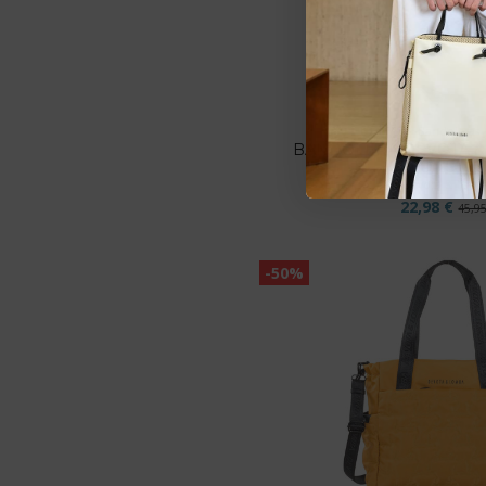
Bandoleras
BANDOLERA DEVOTA 
HIELO 250.23
Devota & Lom
22,98 €
45,9
-50%