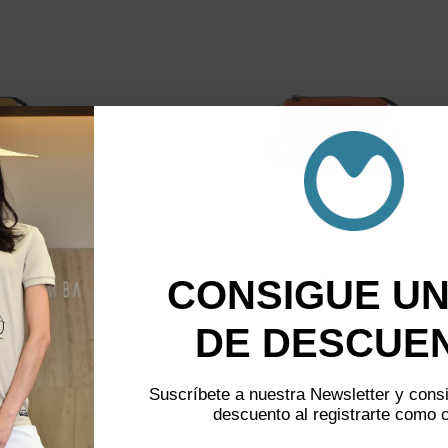
Bandoleras
& LOMBA HAND
BANDOLERA DEVOTA & LOMBA HAN
208-03
250.208-04
ba
Devota & Lomba
27,48 €
5 €
54,95 €
CONSIGUE UN
Do 
DE DESCUE
-50%
os de vacaciones del 8 al 24 de agosto, por lo que si re
o dentro de esas fechas puede que no cumpla con los 
estipulados en las condiciones. Disculpe las molestias.
Suscríbete a nuestra Newsletter y con
descuento al registrarte como c