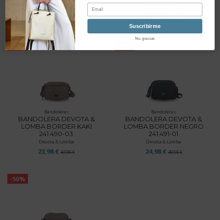
241.471-03
241.490-01
Email
Devota & Lomba
Devota & Lomba
22,48 €
23,98 €
44,95 €
47,95 €
Suscribirme
No, gracias
-50%
-50%
Bandoleras
Bandoleras
BANDOLERA DEVOTA &
BANDOLERA DEVOTA &
LOMBA BORDER KAKI
LOMBA BORDER NEGRO
241.490-03
241.491-01
Devota & Lomba
Devota & Lomba
23,98 €
24,98 €
47,95 €
49,95 €
-50%