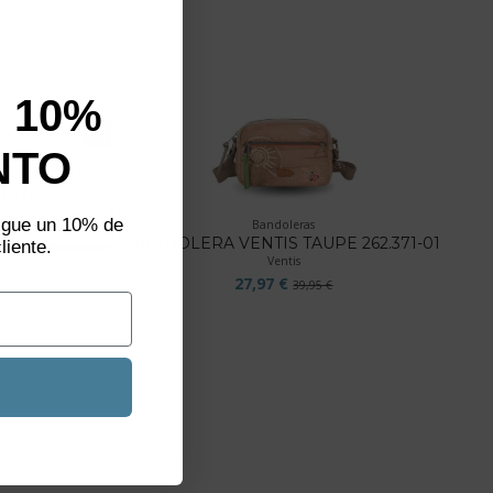
 10%
not show again.
NTO
aliza un
plazos
sigue un 10% de
Bandoleras
0-01
BANDOLERA VENTIS TAUPE 262.371-01
liente.
Ventis
27,97 €
39,95 €