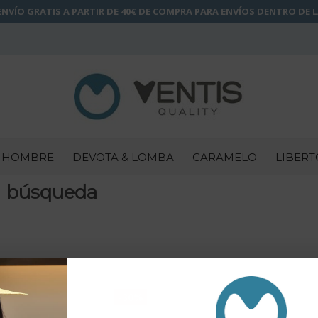
NVÍO GRATIS A PARTIR DE 40€ DE COMPRA PARA ENVÍOS DENTRO DE 
HOMBRE
DEVOTA & LOMBA
CARAMELO
LIBERT
a búsqueda
-30%