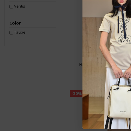
Ventis
Color
Taupe
Estarem
pedid
Bandoleras
BANDOLERA VENTIS TAU
Ventis
34,97 €
49,9
-30%