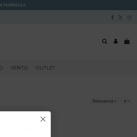
LA PENÍNSULA
O
VENTIS
OUTLET
Relevancia
4
-30%